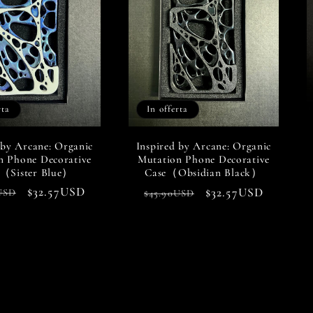
rta
In offerta
 by Arcane: Organic
Inspired by Arcane: Organic
n Phone Decorative
Mutation Phone Decorative
e（Sister Blue）
Case（Obsidian Black）
o
Prezzo
$32.57USD
Prezzo
Prezzo
$32.57USD
USD
$45.90USD
scontato
di
scontato
o
listino