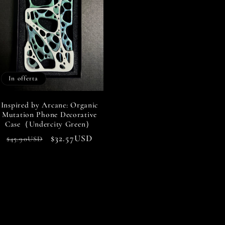
In offerta
Inspired by Arcane: Organic
Mutation Phone Decorative
Case（Undercity Green）
Prezzo
Prezzo
$32.57USD
$45.90USD
di
scontato
listino