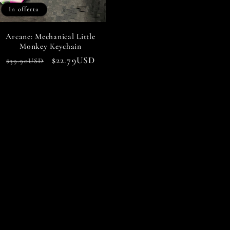
In offerta
Arcane: Mechanical Little
Monkey Keychain
Prezzo
Prezzo
$22.79USD
$39.90USD
di
scontato
listino