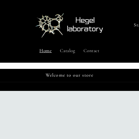
P
a
e
Home
Catalog
Contact
s
e
Welcome to our store
/
A
r
e
a
g