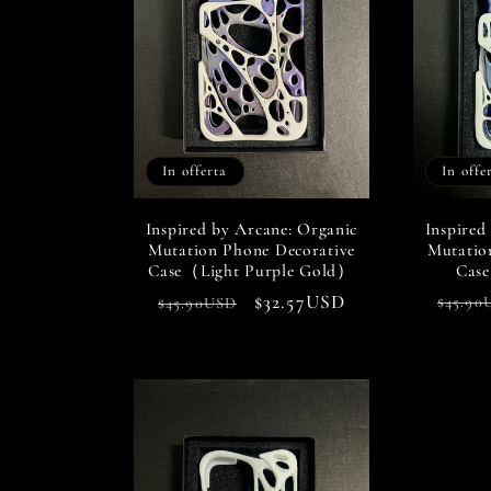
In offe
In offerta
Inspired
Inspired by Arcane: Organic
Mutatio
Mutation Phone Decorative
Cas
Case（Light Purple Gold）
Prezz
Prezzo
Prezzo
$32.57USD
$45.90
$45.90USD
di
di
scontato
listin
listino