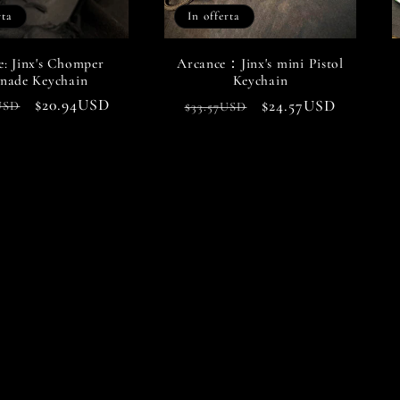
rta
In offerta
e: Jinx's Chomper
Arcance：Jinx's mini Pistol
nade Keychain
Keychain
o
Prezzo
$20.94USD
Prezzo
Prezzo
$24.57USD
USD
$33.57USD
scontato
di
scontato
o
listino