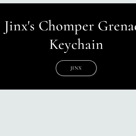
e
o
Jinx's Chomper Grenad
g
r
Keychain
a
f
JINX
i
c
a