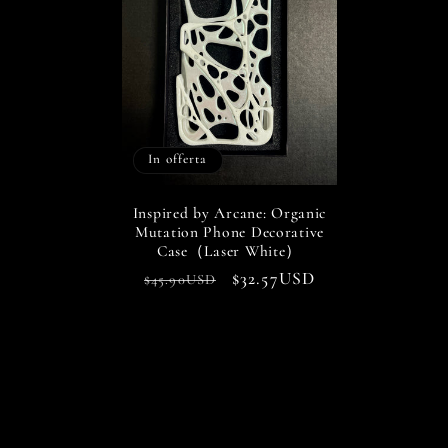
In offerta
Inspired by Arcane: Organic
Mutation Phone Decorative
Case（Laser White）
Prezzo
Prezzo
$32.57USD
$45.90USD
di
scontato
listino