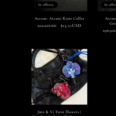
In offerta
In offe
Arcane: Arcane Rune Collar
Arcan
Gre
Prezzo
Prezzo
$13.21USD
$29.96USD
Prezz
$38.90
di
scontato
di
listino
listin
Jinx & Vi Twin Flowers |