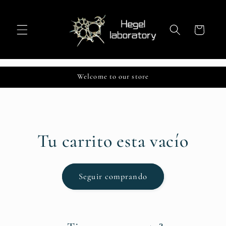
Ir
directamente
al contenido
Carrito
Welcome to our store
Tu carrito esta vacío
Seguir comprando